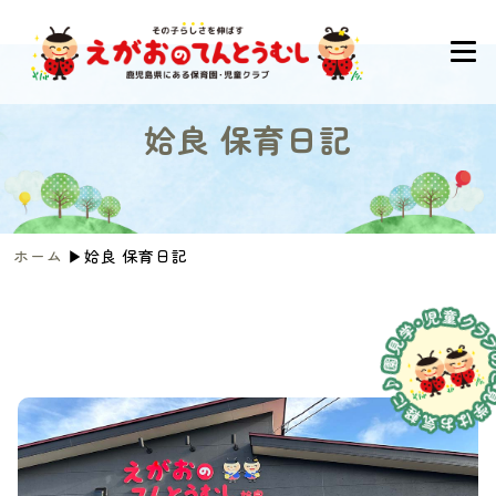
姶良 保育日記
ホーム
▶︎
姶良 保育日記